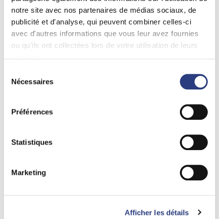
notre site avec nos partenaires de médias sociaux, de
publicité et d'analyse, qui peuvent combiner celles-ci
Notre histoire
avec d'autres informations que vous leur avez fournies
Nos
points de vente
ou qu'ils ont collectées lors de votre utilisation de leurs
Nos produits
services.
Sélection
Eau plate
Nos engagements
Nécessaires
du
Eau pétillante
Inscrivez votre code postal ou adresse pour
consentement
Nos partenaires
trouver votre eau
Préférences
Bonneval au plus près de chez vous !
Nos actualités
Nous trouver
Statistiques
ACHETER EN LIGNE
Marketing
Votre emplacement
Afficher les détails