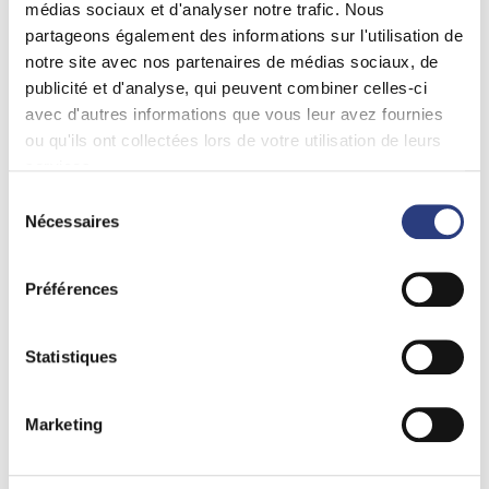
médias sociaux et d'analyser notre trafic. Nous
partageons également des informations sur l'utilisation de
notre site avec nos partenaires de médias sociaux, de
publicité et d'analyse, qui peuvent combiner celles-ci
Notre histoire
avec d'autres informations que vous leur avez fournies
ou qu'ils ont collectées lors de votre utilisation de leurs
Nos produits
services.
Sélection
Eau plate
Nos engagements
Nécessaires
du
Eau pétillante
consentement
Nos partenaires
Préférences
Nos actualités
Nous trouver
Statistiques
Marketing