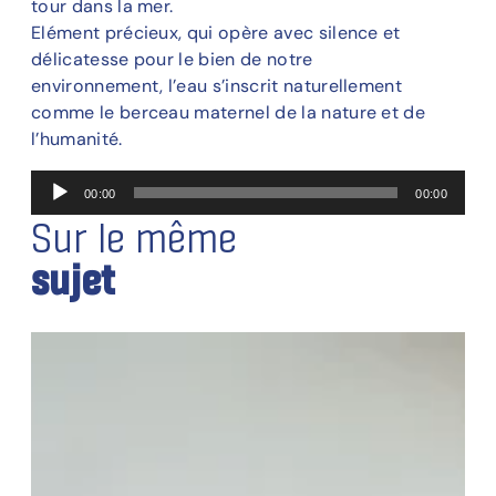
tour dans la mer.
Elément précieux, qui opère avec silence et
délicatesse pour le bien de notre
environnement, l’eau s’inscrit naturellement
comme le berceau maternel de la nature et de
l’humanité.
L
00:00
00:00
e
Sur le même
c
t
sujet
e
u
r
a
u
d
i
o